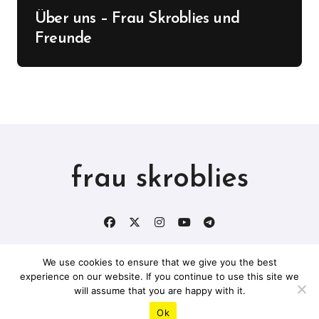
Über uns – Frau Skroblies und
Freunde
frau skroblies
We use cookies to ensure that we give you the best
experience on our website. If you continue to use this site we
Copyright © All rights reserved
|
BlogData
by
will assume that you are happy with it.
Themeansar
.
Ok