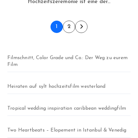
Hochzeitszeremonie ist eine der...
Seitennummerierun
1
2
der
Beiträge
Filmschnitt, Color Grade und Co.: Der Weg zu eurem
Film
Heiraten auf sylt hochzeitsfilm westerland
Tropical wedding inspiration caribbean weddingfilm
Two Heartbeats – Elopement in Istanbul & Venedig